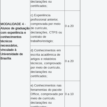
declarações ou
certificados;
c) Experiência
profissional anterior,
comprovada por meio
MODALIDADE 4 -
0 a 20
de currículo,
Alunos de graduação
declarações, CTPS ou
com experiência e
contrato de
conhecimentos
trabalho/estágio;
técnicos
necessários,
vinculado à
d) Conhecimentos em
Universidade de
escrita acadêmica de
Brasília
artigos e relatórios
0 a 20
técnicos, comprovado
por meio de currículo,
declarações ou
certificados;
e) Conhecimentos nas
ferramentas do pacote
Office, comprovado por
0 a 10
meio de currículo,
declarações ou
certificados;