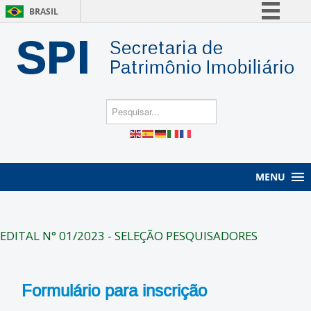
BRASIL
Simplifique!
Comunica BR
Participe
Acesso à informação
Legislação
Canais
MENU
EDITAL N° 01/2023 - SELEÇÃO PESQUISADORES
Formulário para inscrição