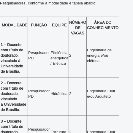
Pesquisadores, conforme a modalidade e tabela abaixo:
NÚMERO
ÁREA DO
MODALIDADE
FUNÇÃO
EQUIPE
DE
CONHECIMENTO
VAGAS
1 – Docente
com título de
Engenharia de
Pesquisador
Eficiência
doutorado,
2
energia e/ou
PD
energética
vinculado à
elétrica
/ Elétrica
Universidade
de Brasília.
2 – Docente
com título de
Pesquisador
Engenharia Civil
doutorado,
Hidráulica
2
PD
e/ou Arquiteto
vinculado
à Universidade
de Brasília.
3 – Docente
com título de
Pesquisador
doutorado,
Estrutura
2
Engenharia Civil