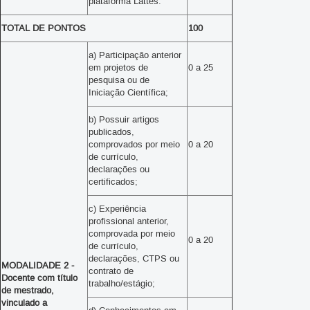
plataforma Lattes.
TOTAL DE PONTOS
100
a) Participação anterior
em projetos de
0 a 25
pesquisa ou de
Iniciação Científica;
b) Possuir artigos
publicados,
comprovados por meio
0 a 20
de currículo,
declarações ou
certificados;
c) Experiência
profissional anterior,
comprovada por meio
0 a 20
de currículo,
declarações, CTPS ou
MODALIDADE 2 -
contrato de
Docente com título
trabalho/estágio;
de mestrado,
vinculado a