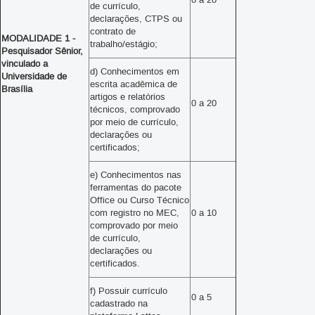
de currículo,
declarações, CTPS ou
contrato de
MODALIDADE 1 -
trabalho/estágio;
Pesquisador Sênior,
vinculado a
d) Conhecimentos em
Universidade de
escrita acadêmica de
Brasília
artigos e relatórios
0 a 20
técnicos, comprovado
por meio de currículo,
declarações ou
certificados;
e) Conhecimentos nas
ferramentas do pacote
Office ou Curso Técnico
com registro no MEC,
0 a 10
comprovado por meio
de currículo,
declarações ou
certificados.
f) Possuir currículo
0 a 5
cadastrado na