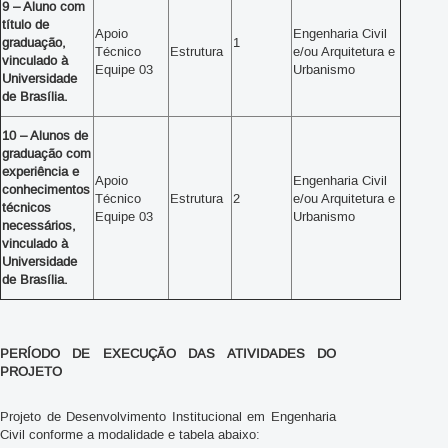
9 – Aluno com
título de
Apoio
Engenharia Civil
graduação,
1
Técnico
Estrutura
e/ou Arquitetura e
vinculado à
Equipe 03
Urbanismo
Universidade
de Brasília.
1
0 – Alunos de
graduação com
experiência e
Apoio
Engenharia Civil
conhecimentos
Técnico
Estrutura
2
e/ou Arquitetura e
técnicos
Equipe 03
Urbanismo
necessários,
vinculado à
Universidade
de Brasília.
PERÍODO DE EXECUÇÃO DAS ATIVIDADES DO
PROJETO
Projeto de Desenvolvimento Institucional em Engenharia
Civil conforme a modalidade e tabela abaixo: