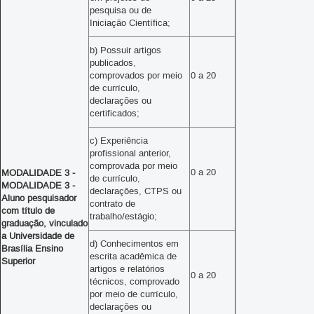
pesquisa ou de
Iniciação Científica;
b) Possuir artigos
publicados,
comprovados por meio
0 a 20
de currículo,
declarações ou
certificados;
c) Experiência
profissional anterior,
comprovada por meio
0 a 20
MODALIDADE 3 -
de currículo,
MODALIDADE 3 -
declarações, CTPS ou
Aluno pesquisador
contrato de
com título de
trabalho/estágio;
graduação, vinculado
a Universidade de
d) Conhecimentos em
Brasília Ensino
escrita acadêmica de
Superior
artigos e relatórios
0 a 20
técnicos, comprovado
por meio de currículo,
declarações ou