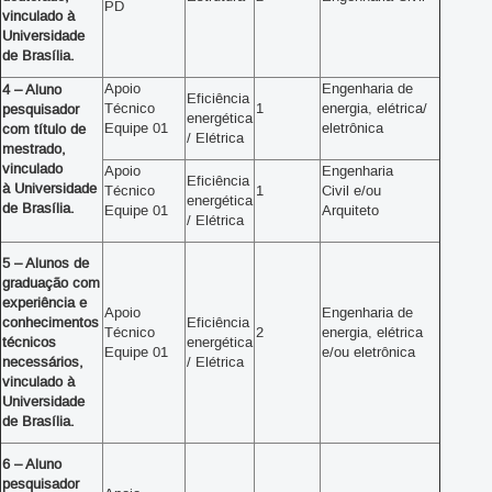
PD
vinculado à
Universidade
de Brasília.
Apoio
Engenharia de
4 – Aluno
Eficiência
Técnico
1
energia, elétrica/
pesquisador
energética
Equipe 01
eletrônica
com título de
/ Elétrica
mestrado,
vinculado
Apoio
Engenharia
Eficiência
à Universidade
Técnico
1
Civil e/ou
energética
de Brasília.
Equipe 01
Arquiteto
/ Elétrica
5 – Alunos de
graduação com
experiência e
Apoio
Engenharia de
conhecimentos
Eficiência
Técnico
2
energia, elétrica
técnicos
energética
Equipe 01
e/ou eletrônica
necessários,
/ Elétrica
vinculado à
Universidade
de Brasília.
6 – Aluno
pesquisador