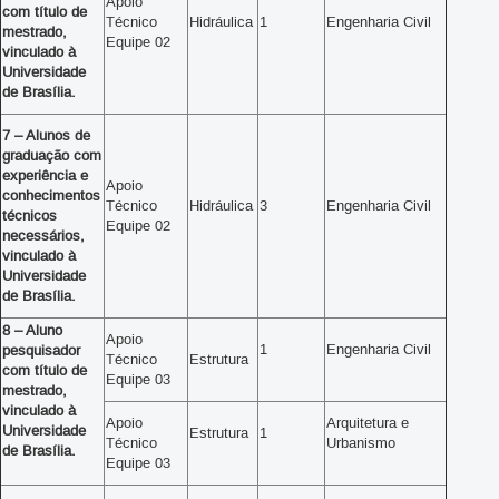
Apoio
com título de
Técnico
Hidráulica
1
Engenharia Civil
mestrado,
Equipe 02
vinculado à
Universidade
de Brasília.
7 – Alunos de
graduação com
experiência e
Apoio
conhecimentos
Técnico
Hidráulica
3
Engenharia Civil
técnicos
Equipe 02
necessários,
vinculado à
Universidade
de Brasília.
8 – Aluno
Apoio
1
Engenharia Civil
pesquisador
Técnico
Estrutura
com título de
Equipe 03
mestrado,
vinculado à
Apoio
Arquitetura e
Universidade
Estrutura
1
Técnico
Urbanismo
de Brasília.
Equipe 03