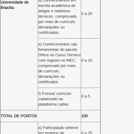
d) Conhecimentos em
Universidade de
escrita acadêmica de
Brasília
artigos e relatórios
0 a 20
técnicos, comprovado
por meio de currículo,
declarações ou
certificados;
e) Conhecimentos nas
ferramentas do pacote
Office ou Curso Técnico
com registro no MEC,
0 a 10
comprovado por meio
de currículo,
declarações ou
certificados.
f) Possuir currículo
0 a 5
cadastrado na
plataforma Lattes.
TOTAL DE PONTOS
100
a) Participação anterior
em projetos de
0 a 25